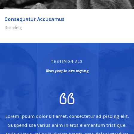
Consequatur Accusamus
Branding
TESTIMONIALS
What people are saying
Lorem ipsum dolor sit amet, consectetur adipiscing elit.
Suspendisse varius enim in eros elementum tristique.